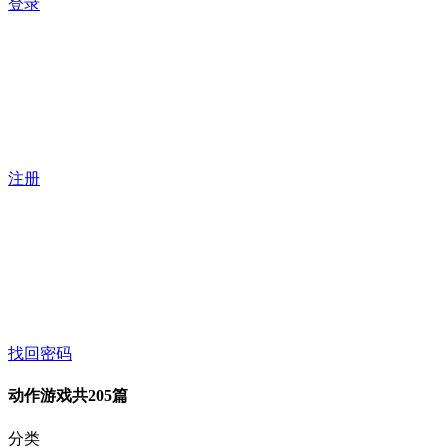
登录
注册
找回密码
动作游戏
共205篇
分类