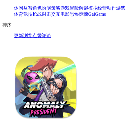
休闲益智
角色扮演
策略游戏
冒险解谜
模拟经营
动作游戏
体育竞技
枪战射击
交互电影
恐怖惊悚
GalGame
排序
更新
浏览
点赞
评论