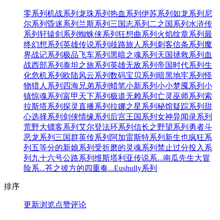
零系列
机战系列
龙珠系列
热血系列
伊苏系列
如龙系列
尼
尔系列
昏迷系列
兰斯系列
三国志系列
二之国系列
水浒传
系列
轩辕剑系列
蜘蛛侠系列
狂想曲系列
火焰纹章系列
最
终幻想系列
英雄传说系列
歧路旅人系列
刺客信条系列
魔
界战记系列
极品飞车系列
黑暗之魂系列
天国拯救系列
血
战西部系列
泰坦之旅系列
英雄无敌系列
帝国时代系列
生
化危机系列
欧陆风云系列
数码宝贝系列
暗黑地牢系列
怪
物猎人系列
四海兄弟系列
蜡笔小新系列
小小梦魇系列
小
镇惊魂系列
富甲天下系列
极道无赖系列
亡灵巫师系列
索
拉斯塔系列
探灵直播系列
拉娜之星系列
秘馆疑踪系列
甜
心选择系列
剑侠情缘系列
后宫王国系列
女神异闻录系列
荒野大镖客系列
艾尔登法环系列
信长之野望系列
勇者斗
恶龙系列
三国群英传系列
阿加雷斯特系列
新生也疯狂系
列
五等分的新娘系列
受折磨的灵魂系列
禁止过分投入系
列
九十六号公路系列
维斯塔利亚传说系...
南瓜先生大冒
险系...
苍之彼方的四重奏...
Eushully系列
排序
更新
浏览
点赞
评论