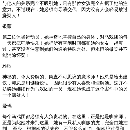
与他人的关系完全不吸引她，只有那位女孩完全占据了她的注
意力。不过现在，她必须向导演交代，因为没有人会轻易放过
嫌疑人！
银薇
第二位体操运动员，她神奇地掌控自己的身体，对马戏团的每
一天都疯狂地快乐！她把所有空闲时间都和她的女友一起度
过，甚至没有注意到她们沟通的特殊之处。但永恒的微笑并不
能消除怀疑！
雅歌
神秘的、令人费解的、简直不可思议的魔术师！她总是给出建
议，却总是用谜语说话，因此很少有人喜欢和理解她。这并不
妨碍她继续作为马戏团的一员，现在她也成了这个案件中的另
一个嫌疑人！
爱玛
每个马戏团都必须有人负责动物。在这里，正是她是驯兽师，
正是为此她才来到这里！她有一只私人驯服的虎，完全由她控
制… 至少，根据她的话来说。不管多么可怕，但她绝对是和