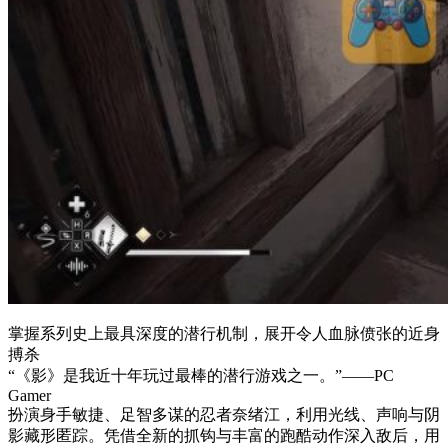
掌握系列史上最具深度的潜行机制，展开令人血脉偾张的近身
搏杀
“《影》是我近十年玩过最棒的潜行游戏之一。”——PC
Gamer
扮演身手敏捷、足智多谋的忍者奈绪江，利用光线、声响与阴
影藏形匿踪。凭借全新的抓钩与丰富的跑酷动作深入敌后，用