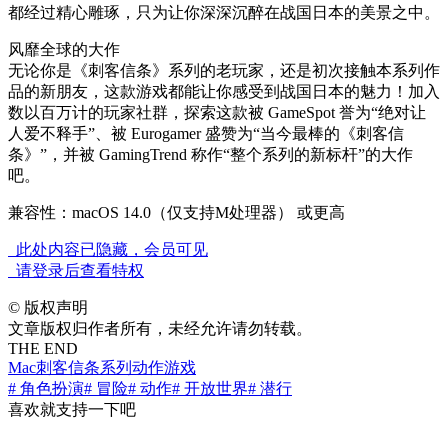
都经过精心雕琢，只为让你深深沉醉在战国日本的美景之中。
风靡全球的大作
无论你是《刺客信条》系列的老玩家，还是初次接触本系列作
品的新朋友，这款游戏都能让你感受到战国日本的魅力！加入
数以百万计的玩家社群，探索这款被 GameSpot 誉为“绝对让
人爱不释手”、被 Eurogamer 盛赞为“当今最棒的《刺客信
条》”，并被 GamingTrend 称作“整个系列的新标杆”的大作
吧。
兼容性：macOS 14.0（仅支持M处理器） 或更高
此处内容已隐藏，会员可见
请登录后查看特权
©
版权声明
文章版权归作者所有，未经允许请勿转载。
THE END
Mac
刺客信条系列
动作游戏
# 角色扮演
# 冒险
# 动作
# 开放世界
# 潜行
喜欢就支持一下吧