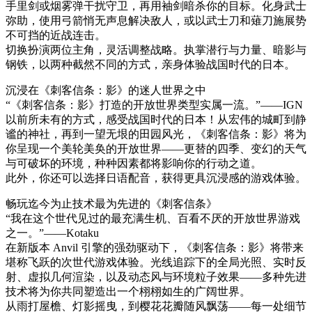
手里剑或烟雾弹干扰守卫，再用袖剑暗杀你的目标。化身武士
弥助，使用弓箭悄无声息解决敌人，或以武士刀和薙刀施展势
不可挡的近战连击。
切换扮演两位主角，灵活调整战略。执掌潜行与力量、暗影与
钢铁，以两种截然不同的方式，亲身体验战国时代的日本。
沉浸在《刺客信条：影》的迷人世界之中
“《刺客信条：影》打造的开放世界类型实属一流。”——IGN
以前所未有的方式，感受战国时代的日本！从宏伟的城町到静
谧的神社，再到一望无垠的田园风光，《刺客信条：影》将为
你呈现一个美轮美奂的开放世界——更替的四季、变幻的天气
与可破坏的环境，种种因素都将影响你的行动之道。
此外，你还可以选择日语配音，获得更具沉浸感的游戏体验。
畅玩迄今为止技术最为先进的《刺客信条》
“我在这个世代见过的最充满生机、百看不厌的开放世界游戏
之一。”——Kotaku
在新版本 Anvil 引擎的强劲驱动下，《刺客信条：影》将带来
堪称飞跃的次世代游戏体验。光线追踪下的全局光照、实时反
射、虚拟几何渲染，以及动态风与环境粒子效果——多种先进
技术将为你共同塑造出一个栩栩如生的广阔世界。
从雨打屋檐、灯影摇曳，到樱花花瓣随风飘荡——每一处细节