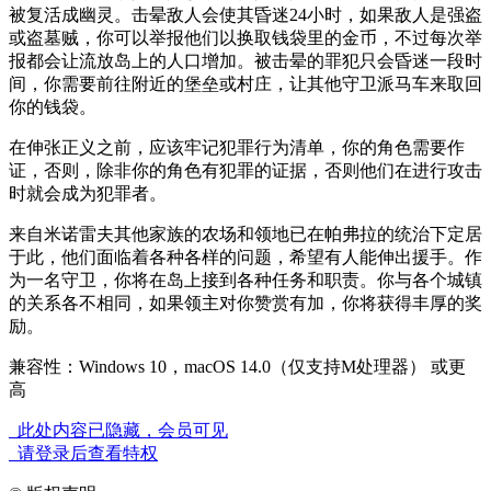
被复活成幽灵。击晕敌人会使其昏迷24小时，如果敌人是强盗
或盗墓贼，你可以举报他们以换取钱袋里的金币，不过每次举
报都会让流放岛上的人口增加。被击晕的罪犯只会昏迷一段时
间，你需要前往附近的堡垒或村庄，让其他守卫派马车来取回
你的钱袋。
在伸张正义之前，应该牢记犯罪行为清单，你的角色需要作
证，否则，除非你的角色有犯罪的证据，否则他们在进行攻击
时就会成为犯罪者。
来自米诺雷夫其他家族的农场和领地已在帕弗拉的统治下定居
于此，他们面临着各种各样的问题，希望有人能伸出援手。作
为一名守卫，你将在岛上接到各种任务和职责。你与各个城镇
的关系各不相同，如果领主对你赞赏有加，你将获得丰厚的奖
励。
兼容性：Windows 10，macOS 14.0（仅支持M处理器） 或更
高
此处内容已隐藏，会员可见
请登录后查看特权