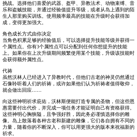
挑战。选择他们喜爱的武器、盔甲、异教法术、动物束缚、音
乐和盗贼技能，并通过经验值提升等级，或者从岛上遇到的陌
生人那里购买训练。使用频率最高的技能在升级时会获得加
成，变得更加强大。
角色成长方式由你决定
当角色积累足够的经验值后，可以选择提升技能等级并获得一
个属性点。你有3个属性点可以分配到任何你想提升的技能
上。如果你在上次升级期间频繁使用某个技能，升级该技能时
会获得额外属性点。
代祷
虽然沃林人已经进入了异教时代，但他们古老的神灵仍然通过
石像聆听着人们的祈祷，或许如果他们认为祈祷者值得敬仰，
就会做出回应……
向这些神明祈求庇佑，沃林斯便能打造专属的圣物，但这些恩
惠需要付出代价，并完成一项任务才能证明自己有资格获得。
这些神明心胸狭隘，且争强好胜，因此务必谨慎选择你的雕
像。岛上散落着各种古老和新建的雕像，它们各自拥有不同的
力量，随着你的不断深入，你可以用更强大的版本来祝福新的
祈求。