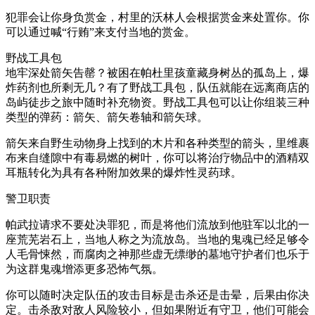
犯罪会让你身负赏金，村里的沃林人会根据赏金来处置你。你
可以通过喊“行贿”来支付当地的赏金。
野战工具包
地牢深处箭矢告罄？被困在帕杜里孩童藏身树丛的孤岛上，爆
炸药剂也所剩无几？有了野战工具包，队伍就能在远离商店的
岛屿徒步之旅中随时补充物资。野战工具包可以让你组装三种
类型的弹药：箭矢、箭矢卷轴和箭矢球。
箭矢来自野生动物身上找到的木片和各种类型的箭头，里维裹
布来自缝隙中有毒易燃的树叶，你可以将治疗物品中的酒精双
耳瓶转化为具有各种附加效果的爆炸性灵药球。
警卫职责
帕武拉请求不要处决罪犯，而是将他们流放到他驻军以北的一
座荒芜岩石上，当地人称之为流放岛。当地的鬼魂已经足够令
人毛骨悚然，而腐肉之神那些虚无缥缈的墓地守护者们也乐于
为这群鬼魂增添更多恐怖气氛。
你可以随时决定队伍的攻击目标是击杀还是击晕，后果由你决
定。击杀敌对敌人风险较小，但如果附近有守卫，他们可能会