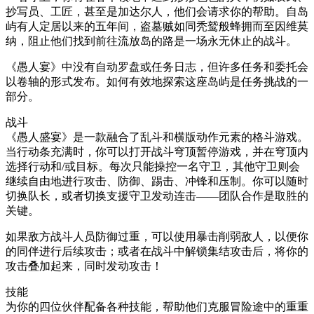
抄写员、工匠，甚至是加达尔人，他们会请求你的帮助。自岛
屿有人定居以来的五年间，盗墓贼如同秃鹫般蜂拥而至因维莫
纳，阻止他们找到前往流放岛的路是一场永无休止的战斗。
《愚人宴》中没有自动罗盘或任务日志，但许多任务和委托会
以卷轴的形式发布。如何有效地探索这座岛屿是任务挑战的一
部分。
战斗
《愚人盛宴》是一款融合了乱斗和横版动作元素的格斗游戏。
当行动条充满时，你可以打开战斗穹顶暂停游戏，并在穹顶内
选择行动和/或目标。每次只能操控一名守卫，其他守卫则会
继续自由地进行攻击、防御、踢击、冲锋和压制。你可以随时
切换队长，或者切换支援守卫发动连击——团队合作是取胜的
关键。
如果敌方战斗人员防御过重，可以使用暴击削弱敌人，以便你
的同伴进行后续攻击；或者在战斗中解锁集结攻击后，将你的
攻击叠加起来，同时发动攻击！
技能
为你的四位伙伴配备各种技能，帮助他们克服冒险途中的重重