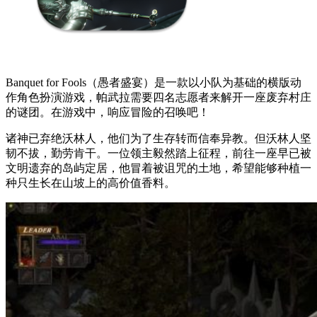
Banquet for Fools（愚者盛宴）是一款以小队为基础的横版动
作角色扮演游戏，帕武拉需要四名志愿者来解开一座废弃村庄
的谜团。在游戏中，响应冒险的召唤吧！
诸神已弃绝沃林人，他们为了生存转而信奉异教。但沃林人坚
韧不拔，勤劳肯干。一位领主毅然踏上征程，前往一座早已被
文明遗弃的岛屿定居，他冒着被诅咒的土地，希望能够种植一
种只生长在山坡上的高价值香料。