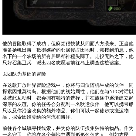
他的冒险取得了成功，但麻烦很快就从四面八方袭来。正当他
准备扬帆出海，抵御嫉妒的邻居侵占田地时，却接到消息，他
名下的一个农场的所有居民都神秘失踪了。走投无路之下，他
只好召集卫兵，派出四名志愿者前往岛上调查这桩谜案。
以团队为基础的冒险
在这款开放世界冒险游戏中，你将与四位随机生成的伙伴一同
探索因维莫纳岛。根据他们的初始属性，他们在与NPC对话以
及彼此互动时，都会拥有独特的选择，并在旅途中逐渐建立起
深厚的友谊。你的任务会分配到一名驮运伙伴，他可以携带船
只以及你沿途收集的额外物品。你们可以一起徒步或搬运物
品，探索因维莫纳的河流和海洋。
前往各个城镇寻找线索，并为你的队伍搜集独特的物品。作为
一名守卫，你将在各个领地中遇到形形色色的人，例如农民、