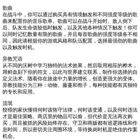
歌曲
在战斗中，你可以通过购买具有情境触发和不同强度等级的歌
曲来配置你的音乐歌单。歌曲可以在战斗开始时、敌人倒下
后、队友生命值较低时触发，以及其他各种情况下触发！你可
以同时记忆数量有限的歌曲，并且每首歌曲的强度等级各不相
同，因此请根据你的游戏风格和队伍配置，选择最强劲的歌曲
以及触发时机。
异教咒语
从不同的沃树中学习独特的法术效果，然后取用相应的桦木，
用鲜血刻下你的符文，以此与世界建立联系，制作你选择的自
定义法术。随着你在旅途中力量的增长，创造更强大的变体。
异教技能分为三种：动物、藤蔓和孢子，每种技能都有其独特
的专长和应用。
流氓
狡猾的家伙懂得何时该恪守法律，何时该变通，以及何时违法
才是最佳策略。商店里的物品可以偷，但代价是无法再次购
买，而且被抓的风险始终存在。守卫和商贩都有巡逻路线和作
息时间，所以密切关注周围环境，等待换岗时机是绝佳的作案
机会。