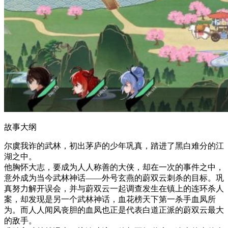
故事大纲
尔虞我诈的武林，初出茅庐的少年巩真，踏进了黑白难分的江
湖之中。
他胸怀大志，要成为人人称善的大侠，却在一次的事件之中，
意外成为当今武林神话——外号玄燕的蔚双云刺杀的目标。巩
真努力解开误会，并与蔚双云一起调查发生在镇上的连环杀人
案，却发现是另一个武林神话，血花榜天下第一杀手血凤所
为。而人人闻风丧胆的血凤也正是代表白道正派的蔚双云最大
的敌手。