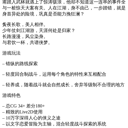
甫踏入武林就遇上了惊涛骇浪，他却不知道这一连串的事件全
与一桩惊天大案有关。人在江湖，身不由己，一步踏错，就是
身首异处的险境，巩真是否能力挽狂澜？
夤夜长歌，美人相伴。
少年仗剑江湖游，天涯何处是归家？
长路漫漫，风尘染身。
与君饮一杯，共谱侠梦。
游戏玩法
– 错纵的路线探索
– 轻度回合制战斗，运用每个角色的特性来互相配合
– 轻养成，随着战斗就会自然成长，舍弃等级制不合理的地方
游戏特色
– 总CG 34+ 差分180+
– 精致的Live2D使用
– 10万字深得人心的侠义之途
– 以文字恋爱冒险为主轴，混合轻度战斗探索的系统