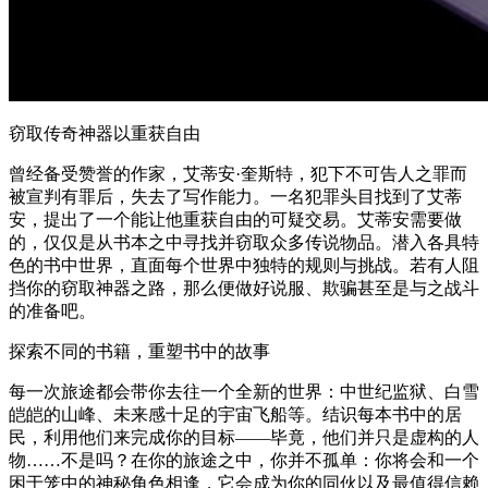
窃取传奇神器以重获自由
曾经备受赞誉的作家，艾蒂安·奎斯特，犯下不可告人之罪而
被宣判有罪后，失去了写作能力。一名犯罪头目找到了艾蒂
安，提出了一个能让他重获自由的可疑交易。艾蒂安需要做
的，仅仅是从书本之中寻找并窃取众多传说物品。潜入各具特
色的书中世界，直面每个世界中独特的规则与挑战。若有人阻
挡你的窃取神器之路，那么便做好说服、欺骗甚至是与之战斗
的准备吧。
探索不同的书籍，重塑书中的故事
每一次旅途都会带你去往一个全新的世界：中世纪监狱、白雪
皑皑的山峰、未来感十足的宇宙飞船等。结识每本书中的居
民，利用他们来完成你的目标——毕竟，他们并只是虚构的人
物……不是吗？在你的旅途之中，你并不孤单：你将会和一个
困于笼中的神秘角色相逢，它会成为你的同伙以及最值得信赖