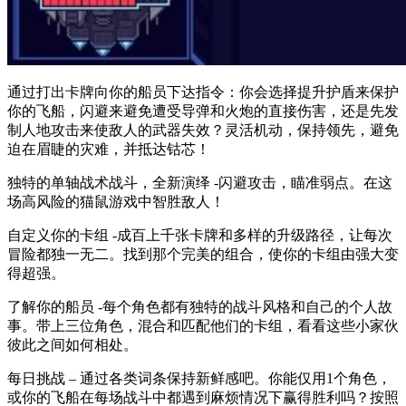
通过打出卡牌向你的船员下达指令：你会选择提升护盾来保护
你的飞船，闪避来避免遭受导弹和火炮的直接伤害，还是先发
制人地攻击来使敌人的武器失效？灵活机动，保持领先，避免
迫在眉睫的灾难，并抵达钴芯！
独特的单轴战术战斗，全新演绎 -闪避攻击，瞄准弱点。在这
场高风险的猫鼠游戏中智胜敌人！
自定义你的卡组 -成百上千张卡牌和多样的升级路径，让每次
冒险都独一无二。找到那个完美的组合，使你的卡组由强大变
得超强。
了解你的船员 -每个角色都有独特的战斗风格和自己的个人故
事。带上三位角色，混合和匹配他们的卡组，看看这些小家伙
彼此之间如何相处。
每日挑战 – 通过各类词条保持新鲜感吧。你能仅用1个角色，
或你的飞船在每场战斗中都遇到麻烦情况下赢得胜利吗？按照