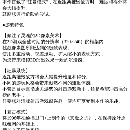
本作搭载了“狂暴模式”，在近距离摧毁敌方时，难度和得分将
会大幅提升。
鼓励您进行危险的尝试。
●游戏特色
【倾注了灵魂的2D像素美术】
在2D游戏全盛时期的分辨率（320×240）的框架内，
挑战像素图所能达到的极致表现。
使用多重滚动、视差滚动、扩大缩小的表现方式，
为您带来模拟3D演出效果一般的沉浸感。
【狂暴系统】
近距离摧毁敌方将会大幅提升难度和得分。
不同的游玩风格会带来截然不同的难度体感，
不管是目标直指通关游戏的射击游戏新手，还是希望冲击高分
榜的老手，
只要您对清版射击游戏感兴趣，便均可享受到本作的乐趣。
【复古模式】
将1996年在绘描卫门+上制作的《恶魔之刃》，在保持原汁原
味氛围的基础上，