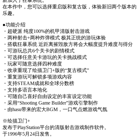
新加入了狂暴系统。
在本作中，您可以选择重启版和复古版，体验新旧两个版本的
乐趣。
●功能介绍
・超硬派 纯度100%的机甲清版射击游戏
・两种射击+两种炸弹模式 极其正统的游玩体验
・搭载狂暴系统 近距离摧毁敌方将会大幅度提升难度与得分
・可游玩总共6个关卡的剧情模式
・可选择任意关卡游玩的关卡挑战模式
・玩家可随意选择四种难度
・收录重现了绘描卫门+版的“复古模式”
・重复游玩可解锁多项游戏内容
・支持STEAM成就和全球分数榜
・支持多语言本地化
・可随自己喜好自由设定的丰富设定功能
・采用“Shooting Game Builder”游戏引擎制作
・由hasu带来的宏大BGM，一口气点燃游戏气氛
※绘描卫门+
发布于PlayStation平台的清版射击游戏制作软件。
于1996年5月24日发售。