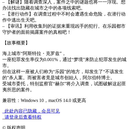
– 【解谜】随着调查深入，案件之中的谜题也将一一浮现。想
办法找出隐藏在城市之中的各项线索吧。
– 【潜行动作】在调查过程中不时会遭遇生命危险，在潜行动
作中逃出生天吧。
– 【审讯】利用收集到的证据来重现凶手的犯行。在乐园都市
守护者的面前揭露案件的真相吧！
【故事概要】
海上城市“阿斯特拉・克罗兹”，
一座犯罪发生率仅为0.001%，通过“梦境”来防止犯罪发生的城
市。
但在这样一座被人们称为“乐园”的地方，却发生了“不该发生
的”杀人案。而被害者竟是城市创始人，阿尔伯特博士。
受城市委托，特别监察官“赫尔”将介入调查，试图破解这起匪
夷所思的案件。
兼容性：Windows 10，macOS 14.0 或更高
此处内容已隐藏，会员可见
请登录后查看特权
©
版权声明