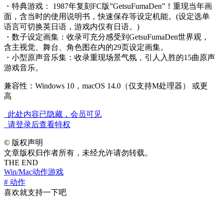
・特典游戏： 1987年复刻FC版”GetsuFumaDen”！重现当年画
面，含当时的使用说明书，快速保存等设定机能。(设定选单
语言可切换英日语，游戏内仅有日语。)
・数子设定画集：收录可充分感受到GetsuFumaDen世界观，
含主视觉、舞台、角色图在内的29页设定画集。
・小型原声音乐集：收录重现场景气氛，引人入胜的15曲原声
游戏音乐。
兼容性：Windows 10，macOS 14.0（仅支持M处理器） 或更
高
此处内容已隐藏，会员可见
请登录后查看特权
©
版权声明
文章版权归作者所有，未经允许请勿转载。
THE END
Win/Mac
动作游戏
# 动作
喜欢就支持一下吧