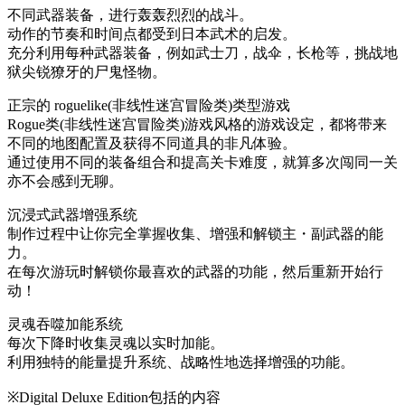
不同武器装备，进行轰轰烈烈的战斗。
动作的节奏和时间点都受到日本武术的启发。
充分利用每种武器装备，例如武士刀，战伞，长枪等，挑战地
狱尖锐獠牙的尸鬼怪物。
正宗的 roguelike(非线性迷宫冒险类)类型游戏
Rogue类(非线性迷宫冒险类)游戏风格的游戏设定，都将带来
不同的地图配置及获得不同道具的非凡体验。
通过使用不同的装备组合和提高关卡难度，就算多次闯同一关
亦不会感到无聊。
沉浸式武器增强系统
制作过程中让你完全掌握收集、增强和解锁主・副武器的能
力。
在每次游玩时解锁你最喜欢的武器的功能，然后重新开始行
动！
灵魂吞噬加能系统
每次下降时收集灵魂以实时加能。
利用独特的能量提升系统、战略性地选择增强的功能。
※Digital Deluxe Edition包括的内容