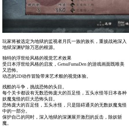
玩家将被选定为地狱的监视者月氏一族的族长，重披战袍深入
地狱深渊铲除万恶的根源。
独特的浮世绘风格的视觉艺术效果
受日本浮世绘风格的启发，GetsuFumaDen 的游戏画面既唯美
又恐怖。
动态的2D动作冒险带来艺术般的视觉体验。
残酷的斗争，挑战恐怖的头目。
每个关卡都设有无数恐怖庞大的百足怪，五头水怪等日本各种
妖魔鬼怪的巨大恐怖头目。
恐怖庞大的百足怪，五头水怪，只是阻碍通关的无数妖魔鬼怪
中的一部分。
保护自己的同时，深入地狱的深渊展开激烈的反击，除妖斩
魔。