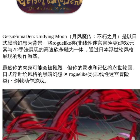
GetsuFumaDen: Undying Moon（月风魔传：不朽之月）是以日
式黑暗幻想为背景，将roguelike类(非线性迷宫冒险类)游戏元
素与2D手法展现的高速砍杀融为一体，通过日本浮世绘风格
展现的动作游戏。
虽然你的肉身可能会被摧毁，但你的灵魂和记忆将永世轮回。
日式浮世绘风格的黑暗幻想 ✕ roguelike类(非线性迷宫冒险
类)・剑戟动作游戏。