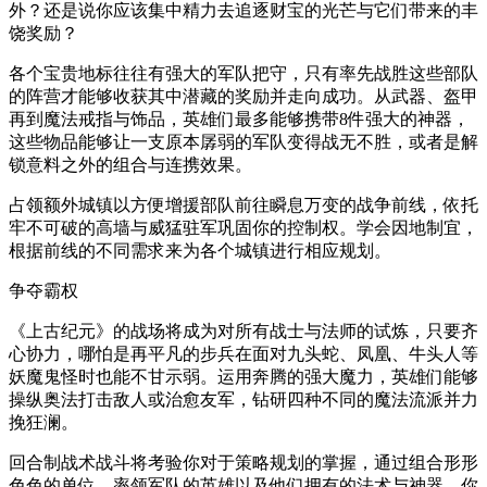
外？还是说你应该集中精力去追逐财宝的光芒与它们带来的丰
饶奖励？
各个宝贵地标往往有强大的军队把守，只有率先战胜这些部队
的阵营才能够收获其中潜藏的奖励并走向成功。从武器、盔甲
再到魔法戒指与饰品，英雄们最多能够携带8件强大的神器，
这些物品能够让一支原本孱弱的军队变得战无不胜，或者是解
锁意料之外的组合与连携效果。
占领额外城镇以方便增援部队前往瞬息万变的战争前线，依托
牢不可破的高墙与威猛驻军巩固你的控制权。学会因地制宜，
根据前线的不同需求来为各个城镇进行相应规划。
争夺霸权
《上古纪元》的战场将成为对所有战士与法师的试炼，只要齐
心协力，哪怕是再平凡的步兵在面对九头蛇、凤凰、牛头人等
妖魔鬼怪时也能不甘示弱。运用奔腾的强大魔力，英雄们能够
操纵奥法打击敌人或治愈友军，钻研四种不同的魔法流派并力
挽狂澜。
回合制战术战斗将考验你对于策略规划的掌握，通过组合形形
色色的单位、率领军队的英雄以及他们拥有的法术与神器，你