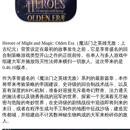
Heroes of Might and Magic: Olden Era（魔法门之英雄无敌：上
古纪元）背景设定在最初的故事发生之前，它是享誉盛名的回
合制策略游戏类型开山之作的正统前传。在单人与多人游戏中
组建大军并施放毁灭性法师来横扫一切敌人。这次带来的是
0.46.10版本。
作为享誉盛名的《魔法门之英雄无敌》系列的最新篇章，本作
将带来考验策略的帝国建设、史诗级的回合制战术战斗、以及
富有深度的RPG机制，准备好迎接充斥着奇幻野兽、法力通天
的施法者以及骁勇善战的冠军的世界。探索一个充满着无尽秘
密与危险的奇妙世界，在史诗级的剧情战役中迎战即将到来的
末日，或者在程序生成与手工制作的地图中征战沙场，建造宏
伟都城，并组建由不计其数神秘生物构成的大军来粉碎你的敌
人。