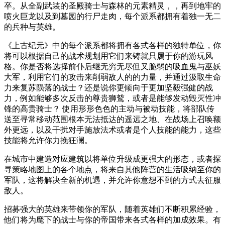
卒。从全副武装的圣殿骑士与森林的元素精灵，，再到地牢的
喷火巨龙以及到墓园的行尸走肉，每个派系都拥有着独一无二
的兵种与英雄。
《上古纪元》中的每个派系都将拥有各式各样的独特单位，你
将可以根据自己的战术规划用它们来铸就只属于你的游玩风
格。你是否将选择前仆后继无穷无尽但又脆弱的吸血鬼与巫妖
大军，利用它们的攻击来削弱敌人的的力量，并通过汲取生命
力来复苏陨落的战士？还是说你更倾向于更加坚毅强健的战
力，例如能够多次反击的尊贵狮鹫，或者是能够发动毁灭性冲
锋的高贵骑士？ 使用形形色色的主动与被动技能，将部队传
送至寻常移动范围根本无法抵达的遥远之地、在战场上召唤额
外更远，以及干扰对手施放法术或者是个人技能的能力，这些
技能将允许你力挽狂澜。
在城市中建造对应建筑以将单位升级成更强大的形态，或者探
寻策略地图上的各个地点，将来自其他阵营的生活吸纳至你的
军队，这将解决全新的机遇，并允许你意想不到的方式去征服
敌人。
招募强大的英雄来带领你的军队，随着英雄们不断积累经验，
他们将为麾下的战士与你的帝国带来各式各样的加成效果。有