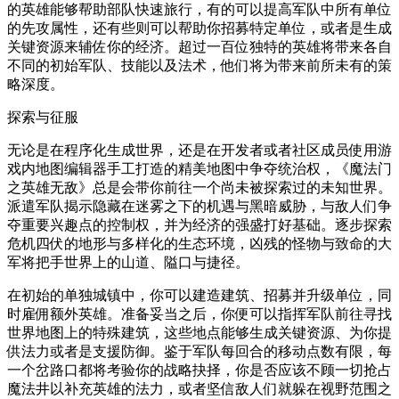
的英雄能够帮助部队快速旅行，有的可以提高军队中所有单位
的先攻属性，还有些则可以帮助你招募特定单位，或者是生成
关键资源来辅佐你的经济。超过一百位独特的英雄将带来各自
不同的初始军队、技能以及法术，他们将为带来前所未有的策
略深度。
探索与征服
无论是在程序化生成世界，还是在开发者或者社区成员使用游
戏内地图编辑器手工打造的精美地图中争夺统治权，《魔法门
之英雄无敌》总是会带你前往一个尚未被探索过的未知世界。
派遣军队揭示隐藏在迷雾之下的机遇与黑暗威胁，与敌人们争
夺重要兴趣点的控制权，并为经济的强盛打好基础。逐步探索
危机四伏的地形与多样化的生态环境，凶残的怪物与致命的大
军将把手世界上的山道、隘口与捷径。
在初始的单独城镇中，你可以建造建筑、招募并升级单位，同
时雇佣额外英雄。准备妥当之后，你便可以指挥军队前往寻找
世界地图上的特殊建筑，这些地点能够生成关键资源、为你提
供法力或者是支援防御。鉴于军队每回合的移动点数有限，每
一个岔路口都将考验你的战略抉择，你是否应该不顾一切抢占
魔法井以补充英雄的法力，或者坚信敌人们就躲在视野范围之