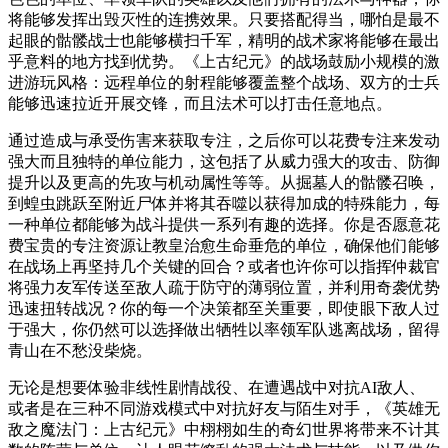
将能够发挥出毁灭性的连携效果。只要搭配得当，哪怕是最不
起眼的骷髅战士也能够横扫千军，精明的战术家将能够在最出
乎意料的地方找到优势。《上古纪元》的战场鼓励小规模的激
进游玩风格：远程单位的射程能够覆盖整个战场、双方的士兵
能够迅速拉近开展交锋，而且法术可以打击任意地点。
通过造成与承受伤害来获取专注，之后你可以花费专注来发动
强大而且独特的单位能力，这包括了从威力强大的攻击、防御
提升以及更高的先攻与机动属性等等。从掘墓人的骷髅召唤，
到蝗虫跳跃至附近尸体并将其吞噬以获得加成的特殊能力，每
一种单位都能够为战斗提供一系列有趣的选择。你是否愿意花
费宝贵的专注资源让教皇治愈生命垂危的单位，确保他们能够
在战场上再坚持几个关键的回合？或者也许你可以指挥仲裁官
将强力友军传送至敌人疏于防守的薄弱位置，并利用奇袭优势
迅速扭转战况？你的每一个决策都至关重要，即使眼下敌人过
于强大，你仍然可以选择做出牺牲以率领军队逃离战场，留得
青山在不愁没柴烧。
无论是想要体验非线性剧情战役、在遭遇战中对抗AI敌人、
或者是在三种不同游戏模式中对抗好友与陌生对手，《英雄无
敌之魔法门：上古纪元》中栩栩如生的奇幻世界将带来不计其