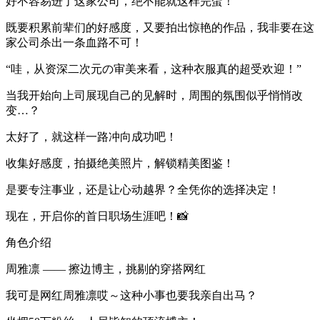
好不容易进了这家公司，绝不能就这样完蛋！
既要积累前辈们的好感度，又要拍出惊艳的作品，我非要在这
家公司杀出一条血路不可！
“哇，从资深二次元の审美来看，这种衣服真的超受欢迎！”
当我开始向上司展现自己的见解时，周围的氛围似乎悄悄改
变…？
太好了，就这样一路冲向成功吧！
收集好感度，拍摄绝美照片，解锁精美图鉴！
是要专注事业，还是让心动越界？全凭你的选择决定！
现在，开启你的首日职场生涯吧！📸
角色介绍
周雅凛 —— 擦边博主，挑剔的穿搭网红
我可是网红周雅凛哎～这种小事也要我亲自出马？