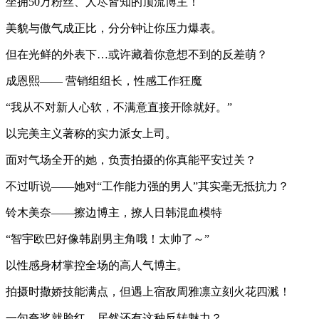
坐拥50万粉丝、人尽皆知的顶流博主！
美貌与傲气成正比，分分钟让你压力爆表。
但在光鲜的外表下…或许藏着你意想不到的反差萌？
成恩熙—— 营销组组长，性感工作狂魔
“我从不对新人心软，不满意直接开除就好。”
以完美主义著称的实力派女上司。
面对气场全开的她，负责拍摄的你真能平安过关？
不过听说——她对“工作能力强的男人”其实毫无抵抗力？
铃木美奈——擦边博主，撩人日韩混血模特
“智宇欧巴好像韩剧男主角哦！太帅了～”
以性感身材掌控全场的高人气博主。
拍摄时撒娇技能满点，但遇上宿敌周雅凛立刻火花四溅！
一句夸奖就脸红，居然还有这种反转魅力？