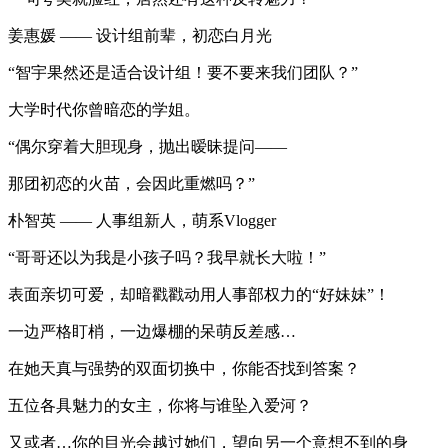
姜惠媛 —— 设计组前辈，初恋白月光
“智宇果然还是适合设计组！要不要来我们团队？”
大学时代你曾暗恋的学姐。
“偶尔穿着大胆现身，抛出暧昧提问——
那团初恋的火苗，会因此重燃吗？”
朴智英 —— 人事组新人，萌系Vlogger
“哥哥还以为我是小孩子吗？我早就长大啦！”
表面亲切可爱，却暗戳戳动用人事部权力的“好妹妹”！
一边严格盯梢，一边爆棚的呆萌反差感…
在她天真与强势的双面切换中，你能否找到答案？
五位各具魅力的女主，你将与谁坠入爱河？
又或者…你的目光会越过她们，望向另一个意想不到的身