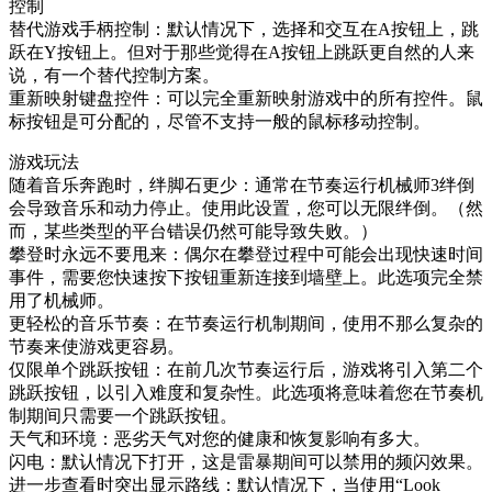
控制
替代游戏手柄控制：默认情况下，选择和交互在A按钮上，跳
跃在Y按钮上。但对于那些觉得在A按钮上跳跃更自然的人来
说，有一个替代控制方案。
重新映射键盘控件：可以完全重新映射游戏中的所有控件。鼠
标按钮是可分配的，尽管不支持一般的鼠标移动控制。
游戏玩法
随着音乐奔跑时，绊脚石更少：通常在节奏运行机械师3绊倒
会导致音乐和动力停止。使用此设置，您可以无限绊倒。（然
而，某些类型的平台错误仍然可能导致失败。）
攀登时永远不要甩来：偶尔在攀登过程中可能会出现快速时间
事件，需要您快速按下按钮重新连接到墙壁上。此选项完全禁
用了机械师。
更轻松的音乐节奏：在节奏运行机制期间，使用不那么复杂的
节奏来使游戏更容易。
仅限单个跳跃按钮：在前几次节奏运行后，游戏将引入第二个
跳跃按钮，以引入难度和复杂性。此选项将意味着您在节奏机
制期间只需要一个跳跃按钮。
天气和环境：恶劣天气对您的健康和恢复影响有多大。
闪电：默认情况下打开，这是雷暴期间可以禁用的频闪效果。
进一步查看时突出显示路线：默认情况下，当使用“Look