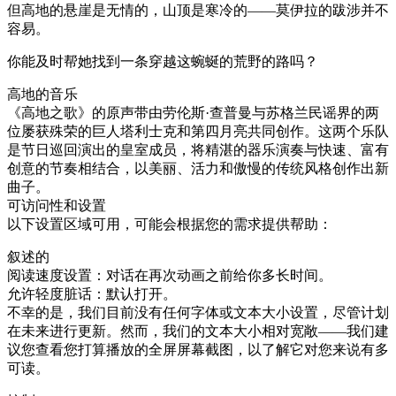
但高地的悬崖是无情的，山顶是寒冷的——莫伊拉的跋涉并不
容易。
你能及时帮她找到一条穿越这蜿蜒的荒野的路吗？
高地的音乐
《高地之歌》的原声带由劳伦斯·查普曼与苏格兰民谣界的两
位屡获殊荣的巨人塔利士克和第四月亮共同创作。这两个乐队
是节日巡回演出的皇室成员，将精湛的器乐演奏与快速、富有
创意的节奏相结合，以美丽、活力和傲慢的传统风格创作出新
曲子。
可访问性和设置
以下设置区域可用，可能会根据您的需求提供帮助：
叙述的
阅读速度设置：对话在再次动画之前给你多长时间。
允许轻度脏话：默认打开。
不幸的是，我们目前没有任何字体或文本大小设置，尽管计划
在未来进行更新。然而，我们的文本大小相对宽敞——我们建
议您查看您打算播放的全屏屏幕截图，以了解它对您来说有多
可读。