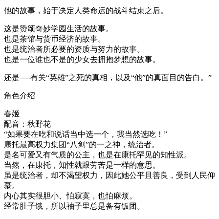
他的故事，始于决定人类命运的战斗结束之后。
这是赞颂奇妙学园生活的故事。
也是茶馆与货币经济的故事。
也是统治者所必要的资质与努力的故事。
也是一位谁也不是的少女去拥抱梦想的故事。
还是──有关“英雄”之死的真相，以及“他”的真面目的告白。”
角色介绍
春姬
配音：秋野花
“如果要在吃和说话当中选一个，我当然选吃！”
康托最高权力集团“八剑”的一之神，统治者。
是名可爱又有气质的公主，也是在康托罕见的知性派。
当然，在康托，知性就跟劳苦是一样的意思。
虽是统治者，却不渴望权力，因此她公平且善良，受到人民仰
慕。
内心其实很胆小、怕寂寞，也怕麻烦。
经常肚子饿，所以袖子里总是备有饭团。