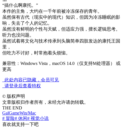
“搞什么啊康托。”
本作的主角，大约在一千年前被冷冻保存的青年。
虽然保有古代（现实中的现代）知识，但因为冷冻睡眠的影
响，失去了个人的记忆。
虽然没有鲜明的个性与天赋，但适应力强，擅长逻辑思考。
听力也没问题。
虽然试着将文化与技术传承到头脑简单四肢发达的康托王国
里，
但吃力不讨好，时常抱着头烦恼。
兼容性：Windows Vista，macOS 14.0（仅支持M处理器） 或
更高
此处内容已隐藏，会员可见
请登录后查看特权
©
版权声明
文章版权归作者所有，未经允许请勿转载。
THE END
GalGame
Win/Mac
# 冒险
# 休闲
# 视觉小说
喜欢就支持一下吧