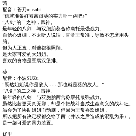
茜
配音：苍乃musubi
“信就准备好被茜跟葵的实力吓一跳吧♪”
“八剑”的二之神，风神。
最年轻的八剑，与双胞胎葵合称康托最强战力。
自信心爆棚，不太听人说话，直觉非常准，导致不怎麽用头
脑。
但为人正直，对谁都很照顾。
是大家可爱的大姐姐。
喜欢的食物是豆腐汉堡排。
葵
配音：小波SUZu
“既然姐姐说你是敌人……那也就是葵的敌人。”
“八剑”的二之神，雷神。
最年轻的八剑，与双胞胎茜合称康托最强战力。
虽然比茜更天真无邪，却是个把战斗当成生命意义的战斗狂。
虽会为了协助姐姐而动脑，但因为非常喜欢姐姐，
所以把所有决定权都交给了茜（并以之后造成的混乱为乐）。
是一架可爱的暴力装置。
优里