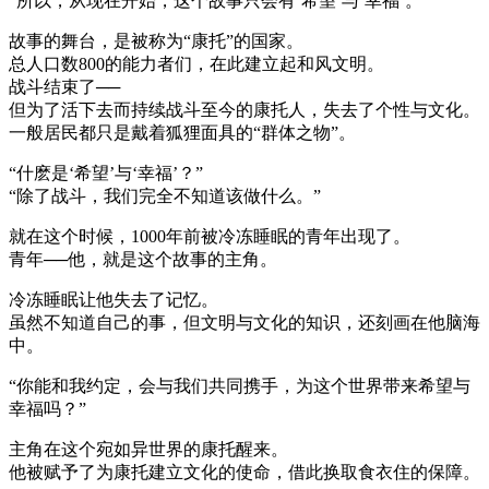
“所以，从现在开始，这个故事只会有‘希望’与‘幸福’。”
故事的舞台，是被称为“康托”的国家。
总人口数800的能力者们，在此建立起和风文明。
战斗结束了──
但为了活下去而持续战斗至今的康托人，失去了个性与文化。
一般居民都只是戴着狐狸面具的“群体之物”。
“什麽是‘希望’与‘幸福’？”
“除了战斗，我们完全不知道该做什么。”
就在这个时候，1000年前被冷冻睡眠的青年出现了。
青年──他，就是这个故事的主角。
冷冻睡眠让他失去了记忆。
虽然不知道自己的事，但文明与文化的知识，还刻画在他脑海
中。
“你能和我约定，会与我们共同携手，为这个世界带来希望与
幸福吗？”
主角在这个宛如异世界的康托醒来。
他被赋予了为康托建立文化的使命，借此换取食衣住的保障。