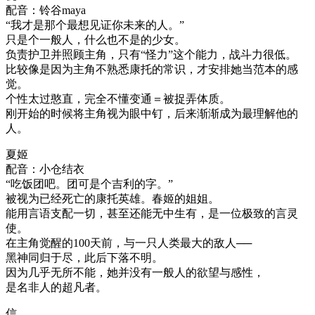
配音：铃谷maya
“我才是那个最想见证你未来的人。”
只是个一般人，什么也不是的少女。
负责护卫并照顾主角，只有“怪力”这个能力，战斗力很低。
比较像是因为主角不熟悉康托的常识，才安排她当范本的感
觉。
个性太过憨直，完全不懂变通＝被捉弄体质。
刚开始的时候将主角视为眼中钉，后来渐渐成为最理解他的
人。
夏姬
配音：小仓结衣
“吃饭团吧。团可是个吉利的字。”
被视为已经死亡的康托英雄。春姬的姐姐。
能用言语支配一切，甚至还能无中生有，是一位极致的言灵
使。
在主角觉醒的100天前，与一只人类最大的敌人──
黑神同归于尽，此后下落不明。
因为几乎无所不能，她并没有一般人的欲望与感性，
是名非人的超凡者。
信