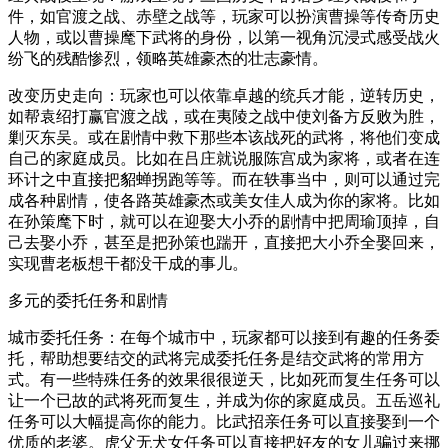
件，如官渡之战、赤壁之战等，玩家可以扮演曹操等传奇历史
人物，或以曹操麾下武将的身份，以第一视角沉浸式感受战火
纷飞的残酷惨烈，领略英雄豪杰的壮志豪情。
改变历史走向：玩家也可以依靠卓越的统兵才能，逆转历史，
如帮袁绍打赢官渡之战，或在夷陵之战中使刘备方反败为胜，
剿灭东吴。或在剧情中救下那些本该战死的武将，将他们变成
自己的家庭成员。比如在吕庄就说服陈宫成为家将，或者在连
环计之中直接把貂蝉拐跑等等。而在轶事当中，则可以通过完
成各种剧情，使各路英雄豪杰或美女佳人成为你的家将。比如
在孙策麾下时，就可以在迎娶大小乔的剧情中把周瑜顶掉，自
己去娶小乔，甚至是把孙策也踹开，直接把大小乔全娶回来，
实现曹老板想干都没干成的事儿。
多元的委托任务和剧情
城市委托任务：在每个城市中，玩家都可以接到有趣的任务委
托，帮助想要结交的武将完成委托任务是结交武将的常用方
式。有一些特殊任务的效果很很逆天，比如死而复生任务可以
让一个已故的武将死而复生，并成为你的家庭成员。五岳巡礼
任务可以大幅提高你的能力。比武招亲任务可以直接娶到一个
优质的老婆。虎父无犬女任务可以直接把好友的女儿骗过来挪