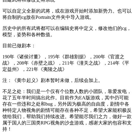
可以自定义全新的武将，或在游戏开始时添加新势力。也可以
将自制的cg放在Portraits文件夹中导入游戏。
历史中的所有武将都可以在编辑史将中定义，修改他们的cg，
模型，姿势和各种数值。
目前已做剧本：
190年《诸侯讨董》，195年《群雄割据》，200年《官渡之
战》，208年《赤壁之战》，211年《潼关之战》，214年《平
定益州》，221年《夷陵之战》
注：《黄巾起义》剧本暂时未做，后续会加上。
不足之处：我们是一个仅有个位数人数的小团队，靠爱发电，
花了五年半时间搞出此作。目前作为EA版游戏，其中仍可能
存在一些违和之处和bug，另外因为极高的自由度，剧情中各
种特定人物视角的剧情可能存在各种不足，希望大家能积极反
馈给我们，帮助我们持续改进。希望能尽我们之力，做好一款
属于国人的三国类RPG视角的沙盒游戏，感谢大家的包容和支
持！