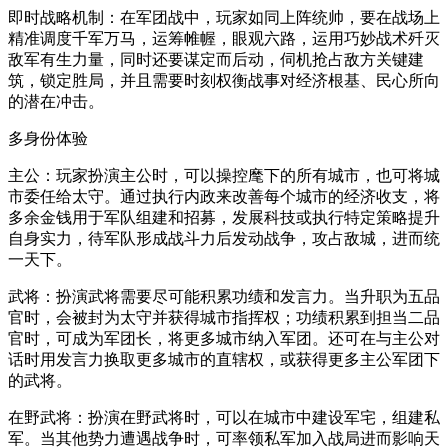
即时战略机制：在军团战中，玩家如同上阵统帅，要在战场上
精准调度千军万马，运筹帷幄，眼观六路，运用巧妙战术歼灭
敌军有生力量，同时还要谋定而后动，伺机抢占敌方关键建
筑，锁定胜局，并且需要时刻权衡战事对经济根基、民心所向
的潜在冲击。
多身份体验
主公：玩家扮演主公时，可以操控麾下的所有城市，也可将城
市委任给太守。通过执行内政来改善每个城市的经济收支，将
多余金钱用于军队组建和招募，发展科技或执行特定策略提升
自身实力，待军队形成战斗力后发动战争，攻占敌城，进而统
一天下。
武将：扮演武将需要尽可能积累功绩和发言力。当升职为五品
官时，会被封为太守并获得城市指挥权；功绩积累到担当二品
官时，可成为军团长，将更多城市纳入军团。还可在与主公对
话时用发言力换取更多城市的直辖权，或获得更多主公军团下
的武将。
在野武将：扮演在野武将时，可以在城市中建设军宅，组建私
军。当其他势力遭遇战争时，可率领私军加入战局进而影响天