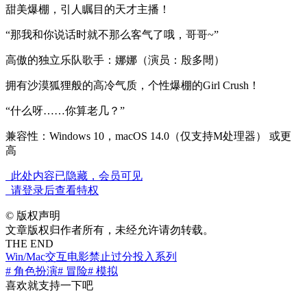
甜美爆棚，引人瞩目的天才主播！
“那我和你说话时就不那么客气了哦，哥哥~”
高傲的独立乐队歌手：娜娜（演员：殷多閜）
拥有沙漠狐狸般的高冷气质，个性爆棚的Girl Crush！
“什么呀……你算老几？”
兼容性：Windows 10，macOS 14.0（仅支持M处理器） 或更
高
此处内容已隐藏，会员可见
请登录后查看特权
©
版权声明
文章版权归作者所有，未经允许请勿转载。
THE END
Win/Mac
交互电影
禁止过分投入系列
# 角色扮演
# 冒险
# 模拟
喜欢就支持一下吧