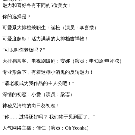
魅力和喜好各有不同的5位美女！
你的选择是？
可爱系大排档兼职生：崔松（演员：李喜缕）
可爱度超标！活力满满的大排档吉祥物！
“可以叫你老板吗？”
大排档常客、电视剧编剧：安娜（演员：申知原/申祚弦）
专业形象下，有着迷糊小酒鬼的反转魅力！
“请老板成为我作品的主人公吧！”
深情的初恋：小爱（演员：梁璱）
神秘又清纯的向日葵初恋！
“你……过得还好吗？ 我们终于见到面了。”
人气网络主播：佳仁（演员：Oh Yeonha）