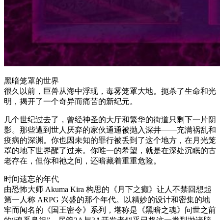
黑暗笼罩的世界
很久以前，巨兽从海中浮现，毒雾笼罩大地。扼杀了生命和光
明，揭开了一个奇异而痛苦的新纪元。
几个世纪过去了，曾经神圣的大厅和繁华的街道只剩下一片阴
影。那些遭到世人厌弃的家伙通通被抛入深井——充满祸乱和
疫病的深渊。你也因未知的罪行被丢到了这个地方，在月光笼
罩的地下世界醒了过来。你唯一的希望，就是在深处沉眠的古
老存在，但你和祂之间，还暗藏着重重危险。
时间遗忘的年代
由恐怖大师 Akuma Kira 构思的《月下之癫》让人不禁回想起
第一人称 ARPG 兴盛的那个年代。以精妙的设计和密集的地
牢而闻名的《国王密令》系列，堪称是《黑暗之魂》问世之前