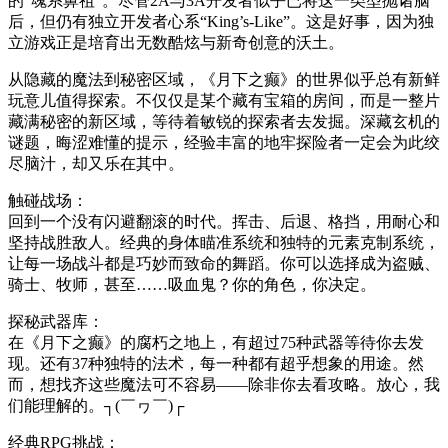
的“魂系鼻祖”。尽管2A与3A开发者似乎已将这一类型抛诸脑
后，但仍有独立开发者心系“King’s-Like”。这是好事，因为独
立游戏正是培育出无数酷炫与新奇创意的沃土。
从隐藏的魔法到秘密区域，《月下之癫》的世界似乎总有新鲜
玩意儿值得探索。不仅仅是某个藏有宝箱的房间，而是一整片
藏满秘密的新区域，等待着敏锐的探索者去发掘。深藏玄机的
谜题，晦涩难懂的提示，经验丰富的地牢探险者一定会为此绞
尽脑汁，却又乐在其中。
触碰战场：
回到一个没有闪避翻滚的时代。挥击、后退、格挡，用耐心和
坚持战胜敌人。经典的身体瞄准系统和独特的元素克制系统，
让每一场战斗都是巧妙而致命的舞蹈。你可以选择成为盗贼、
骑士、牧师，甚至……吸血鬼？你的角色，你决定。
探秘武器库：
在《月下之癫》的腐朽之地上，有超过75种武器等待你去发
现。还有37种独特的法术，每一种都有超乎想象的用途。然
而，想找齐这些魔法可不容易——除非你去看攻略。放心，我
们能理解的。┐(￣ヮ￣)┌
经典RPG挑战：