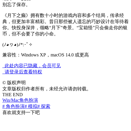
别忘了保存。
《月下之癫》拥有数十小时的游戏内容和多个结局，传承经
典，但更加丰富精彩。昔日那些被人遗忘的巧妙设计在等待着
你。快投身深井，领略“月下”奇景。“宝箱怪”只会偷走你的银
币，但不会要了你的小命。
(ﾉ◕ヮ◕)ﾉ*:･ﾟ✧
兼容性：Windows XP，macOS 14.0 或更高
此处内容已隐藏，会员可见
请登录后查看特权
©
版权声明
文章版权归作者所有，未经允许请勿转载。
THE END
Win/Mac
角色扮演
# 角色扮演
# 模拟
# 探索
喜欢就支持一下吧