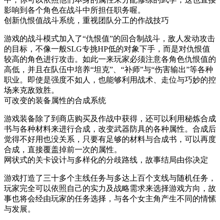
影响到各个角色在战斗中所担任职务喔。
创新仇恨值战斗系统，重视团队分工的作战技巧
游戏的战斗模式加入了“仇恨值”的回合制战斗，敌人发动攻击
的目标，不像一般SLG专挑HP低的对象下手，而是对仇恨值
较高的角色进行攻击。如此一来玩家必须注意各角色仇恨值的
高低，并且在队伍中培养“坦克”、“补师”与“伤害输出”等各种
职业。即使是强度不如人，也能够利用战术、走位与巧妙的控
场来克敌致胜。
可改变的装备属性的合成系统
游戏装备除了到商店购买及作战中获得，还可以利用秘炼合成
书与各种材料来进行合成，改变武器防具的各种属性。合成后
觉得不好用也没关系，只要有足够的材料与合成书，可以再度
合成，直接覆盖掉前一次的属性。
网状式的关卡设计与多样化的分歧路线，故事结局由你决定
游戏打造了三十多个主线任务与多达上百个支线与随机任务，
玩家完全可以依照自己的实力及战略需求来选择游戏方向，故
事也将会经由玩家的任务选择，与各个女主角产生不同的情愫
与发展。