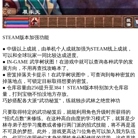
STEAM版本加强功能
● 中级以上成就，由单机个人成就加强为STEAM线上成就，
可以和全球玩家一同比较达成进度。
● IN-GAME 武学树状图！在游戏中就可以查询各种武学的发
展方向，不用再查找攻略本了。
● 密笈掉落关卡提示！在武学树状图中，可查询到每种密笈的
掉落地点，可锁定目标取得想要的密笈。
● 仓库容量由256提升至384！ STEAM版本特别加大仓库容
量，打到宝物不怕没地方存放。
巧妙搭配各大派“武功秘笈”，练就独步武林之绝世神功
只要取得特定的武功秘笈后，就能利用角色升级时所获得的
“招式点数”来修练。在这种高自由度的学习模式下，就算是少
林寺弟子想学习魔教或者修行两门派的招式技能，将不再是遥
不可及的梦想。此外，游戏更高达71位角色可以加入我方队伍
中，你可以依照他们本身的属性来分配修练的武学，这也直接