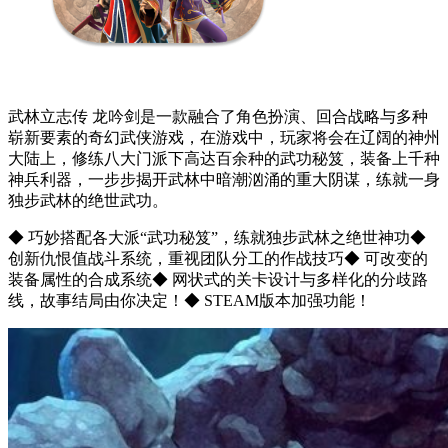
武林立志传 龙吟剑是一款融合了角色扮演、回合战略与多种
崭新要素的奇幻武侠游戏，在游戏中，玩家将会在辽阔的神州
大陆上，修练八大门派下高达百余种的武功秘笈，装备上千种
神兵利器，一步步揭开武林中暗潮汹涌的重大阴谋，练就一身
独步武林的绝世武功。
◆ 巧妙搭配各大派“武功秘笈”，练就独步武林之绝世神功◆
创新仇恨值战斗系统，重视团队分工的作战技巧◆ 可改变的
装备属性的合成系统◆ 网状式的关卡设计与多样化的分歧路
线，故事结局由你决定！◆ STEAM版本加强功能！