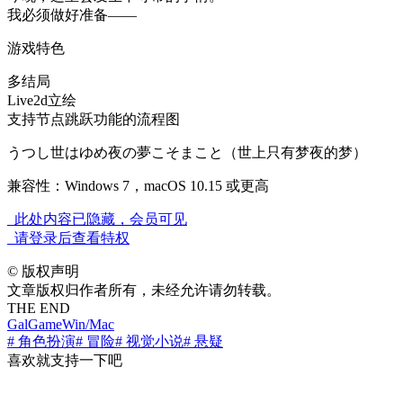
我必须做好准备——
游戏特色
多结局
Live2d立绘
支持节点跳跃功能的流程图
うつし世はゆめ夜の夢こそまこと（世上只有梦夜的梦）
兼容性：Windows 7，macOS 10.15 或更高
此处内容已隐藏，会员可见
请登录后查看特权
©
版权声明
文章版权归作者所有，未经允许请勿转载。
THE END
GalGame
Win/Mac
# 角色扮演
# 冒险
# 视觉小说
# 悬疑
喜欢就支持一下吧