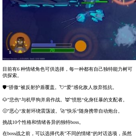
目前有6 种情绪角色可供选择，每一种都有自己独特能力树可
供探索。
🛡️“骄傲“被反射护盾覆盖。💘“爱”感化敌人放弃抵抗。
🐶”悲伤“与机甲狗并肩作战。👿”愤怒“化身狂暴的支配者。
🤢”恶心“发射环绕震荡波。🚀”快乐“随身携带自动炮台。
挑战10个性格和情绪各异的独特boss。
在boss战之前，可以选择代表”不同的情绪“的对话选项，虽然