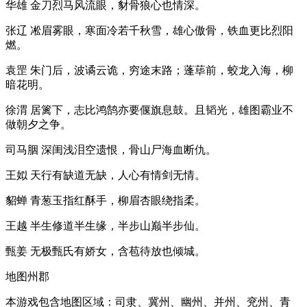
华雄 金刀烈马风流眼，豺骨狼心也情深。
张辽 凇眉雾眼，寒面冷若千秋雪，雄心傲骨，铁血更比烈阳
燃。
袁罡 朱门后，波谲云诡，穷途末路；蓬荜前，蛟龙入海，柳
暗花明。
徐渭 居篱下，志比鸿鹄亦要偃旗息鼓。且韬光，雄图霸业不
做朝夕之争。
司马胭 深闺浅泪空遗恨，骨山尸海血断仇。
王姒 天行有缺道无缺，人心有情剑无情。
貂蝉 青葱玉指红酥手，柳眉杏眼绕指柔。
王越 半生修道半生缘，半步山巅半步仙。
甄姜 无极甄氏有娇女，含苞待放也倾城。
地图州郡
本游戏包含地图区域：司隶、冀州、幽州、并州、兖州、青