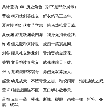
共计登场160+历史角色（以下是部分展示）
曹操 横刀仗剑英雄义，鲜衣怒马正当年。
夏侯惇 挑灯伏案苦学志，跨马焯枪震天威。
夏侯渊 游龙跃渊藐四海，我身无拘最疏狂。
许褚 但见魔种来降世，虎痴一笑震昆冈。
刘备 腰悬礼义游龙剑，舌灿贤德金莲花。
关羽 文骨饱读春秋义，武魂俾睨天下雄。
张飞 龙威虎胆寒镔骨，勇烈无双莽撞人。
赵云 幼龙战天，不堕青云之志。稚蛟闹海，难掩扬波之威。
董卓 狼腹虎胆谋不臣，鼍口狮心欲吞天。
吕布 赤目一藐，摧魂、断魄、裂胆，画戟一挥，斩将、夺
旗、破军。