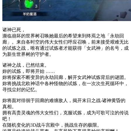
诸神已死，
濒临崩坏的世界树召唤她最后的希望来到终焉之地「永劫回
廊」。来自各时空的伟大女性们呼应召唤，前来接受艰难无比
的试炼之战，唯有通过试炼者才能获得「女武神」的名号，成
为新生世界树的守护者。
诸神之战，已然结束。
妳的试炼，即将开始 ……
妳将探索不断变异的永劫回廊，解开女武神试炼背后的谜团。
妳将挑战北欧神话中各种怪物的试炼，在一次次生死循环中，
寻找尘封的记忆。
妳将面对徘徊于回廊的难缠敌人，揭开末日之战-诸神黄昏的
真相。
拥有高贵灵魂的伟大女性们，克服试炼，成为可歌可泣的传说
吧！
在随机变化的3D战斗宫殿中，挑战生存的极限。