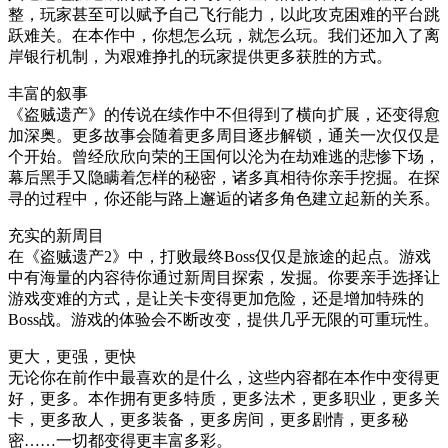
整，玩家甚至可以赋予自己飞行能力，以此攻克困难的平台跳
跃难关。在本作中，你想怎么玩，就怎么玩。我们还加入了离
岸银行机制，为艰难挣扎的玩家提供更多获胜的方式。
丰富的叙事
《盗贼遗产》的传说在续作中不但得到了横向扩展，还变得愈
加深奥。更多故事会随着更多周目逐步解锁，通关一次仅仅是
个开始。曾经欣欣向荣的王国何以沦为在劫难逃的悲惨下场，
幕后黑手又隐瞒着怎样的秘密，诸多真相待你亲手挖掘。在探
寻的过程中，你还能与路上邂逅的诸多角色建立起新的关系。
充实的新周目
在《盗贼遗产2》中，打败最终Boss仅仅是旅途的起点。游戏
中有海量的内容待你通过新周目探索，发掘。你要亲手选择让
游戏变难的方式，是让关卡变得更加危险，还是增加特殊的
Boss战。游戏的体验会不断改变，提供几乎无限的可重玩性。
更大，更强，更快
无论你在前作中最喜欢的是什么，这些内容都在本作中变得更
好，更多。本作拥有更多特质，更多法术，更多职业，更多关
卡，更多敌人，更多装备，更多房间，更多剧情，更多秘
密……一切都变得更丰富多彩。