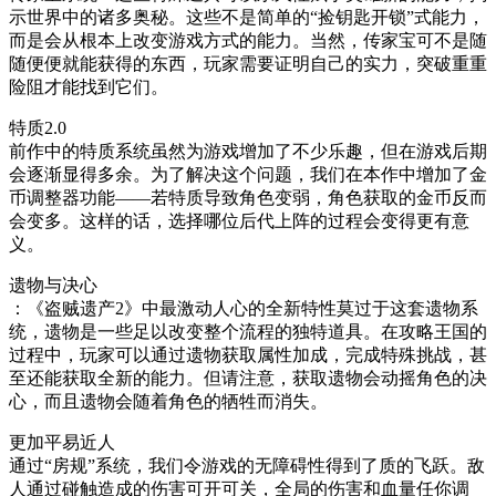
示世界中的诸多奥秘。这些不是简单的“捡钥匙开锁”式能力，
而是会从根本上改变游戏方式的能力。当然，传家宝可不是随
随便便就能获得的东西，玩家需要证明自己的实力，突破重重
险阻才能找到它们。
特质2.0
前作中的特质系统虽然为游戏增加了不少乐趣，但在游戏后期
会逐渐显得多余。为了解决这个问题，我们在本作中增加了金
币调整器功能——若特质导致角色变弱，角色获取的金币反而
会变多。这样的话，选择哪位后代上阵的过程会变得更有意
义。
遗物与决心
：《盗贼遗产2》中最激动人心的全新特性莫过于这套遗物系
统，遗物是一些足以改变整个流程的独特道具。在攻略王国的
过程中，玩家可以通过遗物获取属性加成，完成特殊挑战，甚
至还能获取全新的能力。但请注意，获取遗物会动摇角色的决
心，而且遗物会随着角色的牺牲而消失。
更加平易近人
通过“房规”系统，我们令游戏的无障碍性得到了质的飞跃。敌
人通过碰触造成的伤害可开可关，全局的伤害和血量任你调