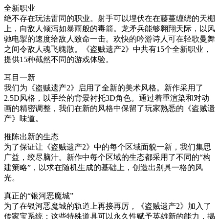
全新职业
绝不存在玩法雷同的职业。射手可以埋伏在在藤蔓缠绕的天棚
上，向敌人倾泻如暴雨般的毒箭。龙矛兵能够翱翔天际，以风
驰电掣的速度给敌人致命一击。欢快的吟游诗人可在轻歌曼舞
之间令敌人魂飞魄散。《盗贼遗产2》中共有15个全新职业，
提供15种截然不同的游戏体验。
耳目一新
我们为《盗贼遗产2》启用了全新的美术风格。新作采用了
2.5D风格，以手绘的背景衬托3D角色。通过着重渲染和对动
画的精密调整，我们在新的风格中保留了玩家熟悉的《盗贼遗
产》味道。
推陈出新的生态
为了保证让《盗贼遗产2》中的每个区域面貌一新，我们集思
广益，绞尽脑汁。新作中每个区域的生态都采用了不同的“构
建策略”，以求在随机生成的基础上，创造出别具一格的风
光。
真正的“银河恶魔城”
为了在银河恶魔城的轨道上再接再厉，《盗贼遗产2》加入了
传家宝系统：这些特殊道具可以永久性赋予英雄新的能力，揭