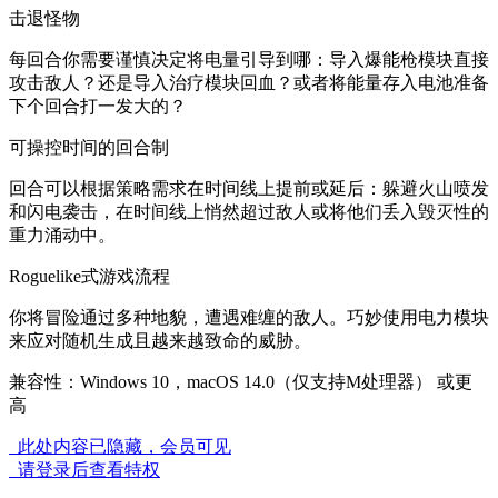
击退怪物
每回合你需要谨慎决定将电量引导到哪：导入爆能枪模块直接
攻击敌人？还是导入治疗模块回血？或者将能量存入电池准备
下个回合打一发大的？
可操控时间的回合制
回合可以根据策略需求在时间线上提前或延后：躲避火山喷发
和闪电袭击，在时间线上悄然超过敌人或将他们丢入毁灭性的
重力涌动中。
Roguelike式游戏流程
你将冒险通过多种地貌，遭遇难缠的敌人。巧妙使用电力模块
来应对随机生成且越来越致命的威胁。
兼容性：Windows 10，macOS 14.0（仅支持M处理器） 或更
高
此处内容已隐藏，会员可见
请登录后查看特权