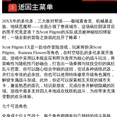
20XX年的多伦多，三大敌对帮派——极端素食党、机械暴走
族、地狱恶魔帮——全面占领了整座城市。这场疯狂阴谋背后
的黑手究竟是谁？当Scott Pilgrim的乐队成员被神秘组织绑架
时，一场全新的冒险之旅就此拉开了帷幕！
Scott Pilgrim EX是一款动作冒险游戏，玩家将扮演Scott
Pilgrim、Ramona Flowers等角色，在时空错乱的多伦多展开激
战。游戏中采用以本能反应和即兴发挥为核心的战斗玩法，将
策略性与随机性巧妙融合，打造出一场拳脚与炫技交织的疯狂
乱斗芭蕾。你可以随心组合华丽的连招，尝试各种搞怪武器，
并打出夸张的必杀技。你也可以使用特殊徽章升级角色属性，
解锁专属战斗加成。此外，你还可以探索相互关联的城市关
卡，邂逅熟悉的面孔，结识新朋友，完成任务并解锁隐藏的区
域。游戏中最多支持四人本地或在线联机战斗，为你带来充满
变数的欢乐体验。
七个可选角色
化身成七位人气战士，每个角色都拥有自己独特的战斗风格。