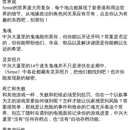
世界观
Sense的世界庞大而复杂，每个地点都展现了新香港和周边世
界的细节。从地缘政治到角色间关系应有尽有，点击你认为有
趣的东西吧，别害怕！
鬼魂
中兴大厦里的鬼魂能伤害你，但你能以牙还牙吗？答案是否定
的，但你能帮助他们。寺庙、祭品以及解决谜团是你能赖以生
还的希望。
灵异照片
中兴大厦里的14个迷失鬼魂并不只是潜伏在走廊中。
《Sense》中各处都藏有灵异照片，把他们都找到吧！也许你
能发现新的秘密。
死亡和失败
和其他游戏一样，失败和犯错必须受到惩罚。但在一个以叙事
为主的游戏里要如何做到呢？怎样才能让玩家感受到风险？答
案很简单，那就是让危险的事件和致命的亡魂充斥着这个世
界。别忘了随时在遇到的电视面前记录你的游戏进度，中兴大
厦里“没有”任何存档点，也“没有”自动存档功能。
重复游玩性