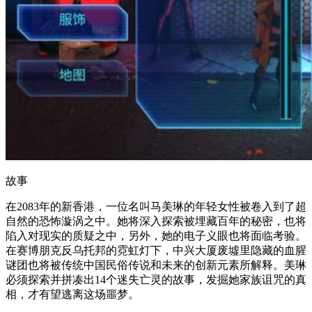
故事
在2083年的新香港，一位名叫马美琳的年轻女性被卷入到了超
自然的恐怖漩涡之中。她将深入探索被埋藏百年的秘密，也将
陷入对现实的质疑之中，另外，她的电子义眼也将面临考验。
在赛博朋克反乌托邦的霓虹灯下，中兴大厦废墟里隐藏的血腥
谜团也将被传统中国民俗传说和未来的创新元素所解释。美琳
必须探索并拼凑出14个迷失亡灵的故事，发掘她家族诅咒的真
相，才有望逃离这场噩梦。