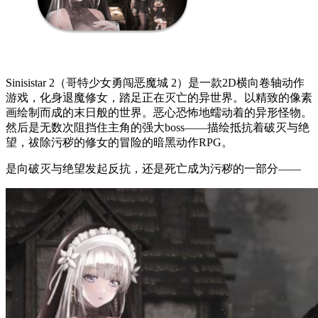
Sinisistar 2（哥特少女勇闯恶魔城 2）是一款2D横向卷轴动作
游戏，化身退魔修女，踏足正在灭亡的异世界。以精致的像素
画绘制而成的末日般的世界。恶心恐怖地蠕动着的异形怪物。
然后是无数次阻挡住主角的强大boss——描绘抵抗着破灭与绝
望，祓除污秽的修女的冒险的暗黑动作RPG。
是向破灭与绝望发起反抗，还是死亡成为污秽的一部分——