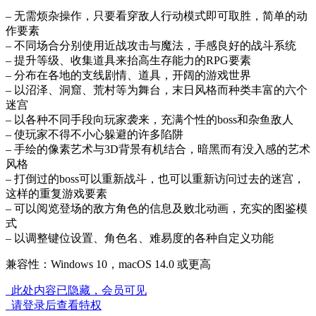
– 无需烦杂操作，只要看穿敌人行动模式即可取胜，简单的动
作要素
– 不同场合分别使用近战攻击与魔法，手感良好的战斗系统
– 提升等级、收集道具来抬高生存能力的RPG要素
– 分布在各地的支线剧情、道具，开阔的游戏世界
– 以沼泽、洞窟、荒村等为舞台，末日风格而种类丰富的六个
迷宫
– 以各种不同手段向玩家袭来，充满个性的boss和杂鱼敌人
– 使玩家不得不小心躲避的许多陷阱
– 手绘的像素艺术与3D背景有机结合，暗黑而有没入感的艺术
风格
– 打倒过的boss可以重新战斗，也可以重新访问过去的迷宫，
这样的重复游戏要素
– 可以阅览登场的敌方角色的信息及败北动画，充实的图鉴模
式
– 以调整键位设置、角色名、难易度的各种自定义功能
兼容性：Windows 10，macOS 14.0 或更高
此处内容已隐藏，会员可见
请登录后查看特权