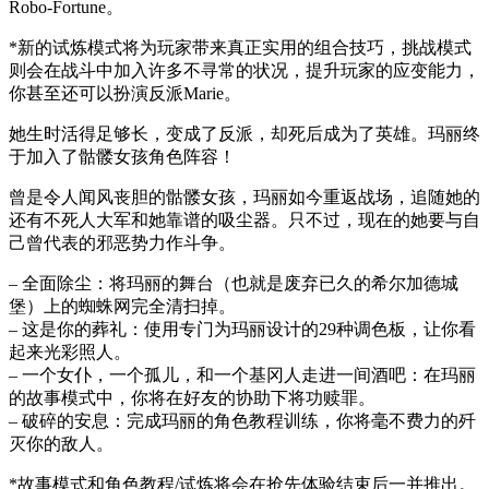
Robo-Fortune。
*新的试炼模式将为玩家带来真正实用的组合技巧，挑战模式
则会在战斗中加入许多不寻常的状况，提升玩家的应变能力，
你甚至还可以扮演反派Marie。
她生时活得足够长，变成了反派，却死后成为了英雄。玛丽终
于加入了骷髅女孩角色阵容！
曾是令人闻风丧胆的骷髅女孩，玛丽如今重返战场，追随她的
还有不死人大军和她靠谱的吸尘器。只不过，现在的她要与自
己曾代表的邪恶势力作斗争。
– 全面除尘：将玛丽的舞台（也就是废弃已久的希尔加德城
堡）上的蜘蛛网完全清扫掉。
– 这是你的葬礼：使用专门为玛丽设计的29种调色板，让你看
起来光彩照人。
– 一个女仆，一个孤儿，和一个基冈人走进一间酒吧：在玛丽
的故事模式中，你将在好友的协助下将功赎罪。
– 破碎的安息：完成玛丽的角色教程训练，你将毫不费力的歼
灭你的敌人。
*故事模式和角色教程/试炼将会在抢先体验结束后一并推出。