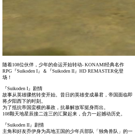
随着108位伙伴，少年的命运开始转动- KONAMI经典名作
RPG『Suikoden I』＆『Suikoden II』HD REMASTER化登
场！
『Suikoden I』剧情
故事从英雄骤然转变开始。昔日的英雄变成暴君，帝国面临即
将夕阳西下的时刻。
为了抵抗帝国蛮横的暴政，抗暴解放军挺身而出。
108颗天地星辰接二连三的汇聚起来，合力一起撼动历史。
『Suikoden II』剧情
主角和好友乔伊身为高地王国的少年兵部队「独角兽队」的一