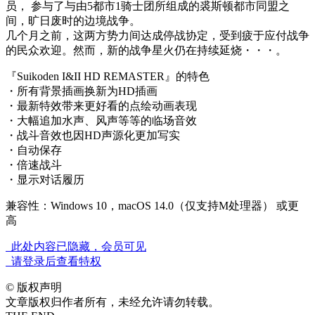
员， 参与了与由5都市1骑士团所组成的裘斯顿都市同盟之
间，旷日废时的边境战争。
几个月之前，这两方势力间达成停战协定，受到疲于应付战争
的民众欢迎。然而，新的战争星火仍在持续延烧・・・。
『Suikoden I&II HD REMASTER』的特色
・所有背景插画换新为HD插画
・最新特效带来更好看的点绘动画表现
・大幅追加水声、风声等等的临场音效
・战斗音效也因HD声源化更加写实
・自动保存
・倍速战斗
・显示对话履历
兼容性：Windows 10，macOS 14.0（仅支持M处理器） 或更
高
此处内容已隐藏，会员可见
请登录后查看特权
©
版权声明
文章版权归作者所有，未经允许请勿转载。