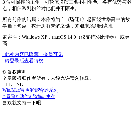
3 位可操控的主角：可轮流扮演三名不同角色，各有优势与弱
点，相信系列粉丝对他们并不陌生。
所有前作的结局：本作将为自《昏迷1》起围绕世华高中的故
事画下句点，揭开所有未解之谜，并迎来系列最高潮。
兼容性：Windows XP，macOS 14.0（仅支持M处理器） 或更
高
此处内容已隐藏，会员可见
请登录后查看特权
©
版权声明
文章版权归作者所有，未经允许请勿转载。
THE END
Win/Mac
冒险解谜
昏迷系列
# 冒险
# 动作
# 恐怖
# 生存
喜欢就支持一下吧