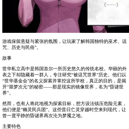
游戏保留悬疑与紧张的氛围，让玩家了解韩国独特的巫术、诅
咒、历史与民俗”。
故事
世华私立高中是韩国首尔一所历史悠久的传统名校。华丽的外
表之下却隐藏着一群人，专注研究“被诅咒世界”历史。他们以
“世华基金会”的名义探索并掌控这所学校，真正的目的，是揭
开“噩梦次元”的秘密——那是现实的镜像世界，名为“昏谜世
界”。
然而，也有人将此地视为探索目标，想方设法镇压危险元素，
他们便是“幽灵民兵团”。这些昔日亡灵穿越时空来到现代，让
曾一度平静的昏谜界再次沦为梦魇之地。
主要特色