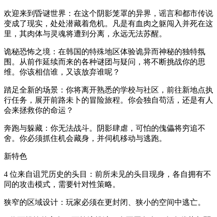
欢迎来到昏谜世界：在这个阴影笼罩的异界，谣言和都市传说
变成了现实，处处潜藏着危机。凡是有血肉之躯闯入并死在这
里，其肉体与灵魂将遭到分离，永远无法苏醒。
诡秘恐怖之境：在韩国的特殊地区体验诡异而神秘的独特氛
围。从前作延续而来的各种谜团与疑问，将不断挑战你的思
维。你该相信谁，又该放弃谁呢？
踏足全新的场景：你将离开熟悉的学校与社区，前往新地点执
行任务，展开前路未卜的冒险旅程。你会独自苟活，还是有人
会来拯救你的命运？
奔跑与躲藏：你无法战斗。阴影肆虐，可怕的傀儡将穷追不
舍。你必须抓住机会藏身，并伺机移动与逃跑。
新特色
4 位来自诅咒历史的头目：前所未见的头目现身，各自拥有不
同的攻击模式，需要针对性策略。
狭窄的区域设计：玩家必须在更封闭、狭小的空间中逃亡。