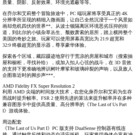
质量、阴影、反射效果、环境光遮蔽等等。
在乔尔和艾莉整个冒险旅途中，PC 端玩家将享受真正的 4K
分辨率所呈现的精细入微画面，让自己全然沉浸于一个风景如
画却危机四伏的世界**。从波士顿隔离区环境恶劣压抑的街
道，到比尔的小镇杂草丛生、颓败萧索的居所，踏上横跨整个
美国的奇妙之旅。玩家可以使用屏幕高宽比为 21:9 超宽和
32:9 终极超宽的显示器，尊享豪华体验。
探索各个区域，藏踪蹑迹地穿行于荒凉的房屋和城市（搜索抽
屉和橱柜，寻找补给），或加入扣人心弦的战斗，在 3D 音效
的支持下更准确地辨识树叶摩挲和玻璃碎裂的声响，以及敌人
企图靠近时的脚步声***。
AMD Fidelity FX Super Resolution 2
利用 AMD 尖端的时间放大技术，在您化身乔尔和艾莉为生存
而战时提升帧率。FSR 2 使用先进的算法来提升帧率并在多种
兼容图形卡中提供高质量、高分辨率的《The Last of Us Part
I》游戏体验。
周边配套
《The Last of Us Part I》PC 版支持 DualSense 控制器有线连
接。通过触觉反馈和动态自适应扳机，玩家将切身体会富有冲