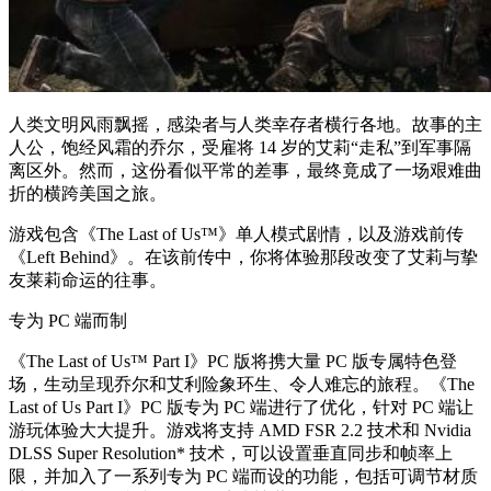
人类文明风雨飘摇，感染者与人类幸存者横行各地。故事的主
人公，饱经风霜的乔尔，受雇将 14 岁的艾莉“走私”到军事隔
离区外。然而，这份看似平常的差事，最终竟成了一场艰难曲
折的横跨美国之旅。
游戏包含《The Last of Us™》单人模式剧情，以及游戏前传
《Left Behind》。在该前传中，你将体验那段改变了艾莉与挚
友莱莉命运的往事。
专为 PC 端而制
《The Last of Us™ Part I》PC 版将携大量 PC 版专属特色登
场，生动呈现乔尔和艾利险象环生、令人难忘的旅程。《The
Last of Us Part I》PC 版专为 PC 端进行了优化，针对 PC 端让
游玩体验大大提升。游戏将支持 AMD FSR 2.2 技术和 Nvidia
DLSS Super Resolution* 技术，可以设置垂直同步和帧率上
限，并加入了一系列专为 PC 端而设的功能，包括可调节材质