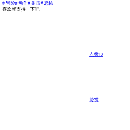
# 冒险
# 动作
# 射击
# 恐怖
喜欢就支持一下吧
点赞
12
赞赏