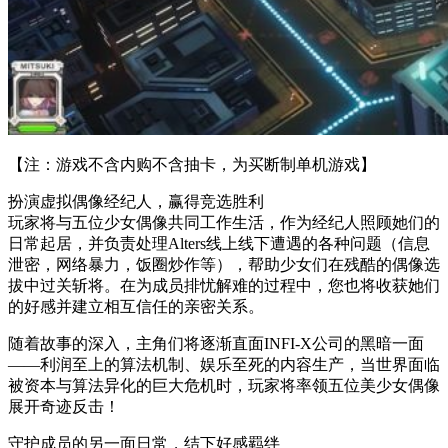
【注：游戏不含内购不含抽卡，为买断制单机游戏】
扮演虚拟偶像经纪人，赢得竞选胜利
玩家将与五位少女偶像共同工作生活，作为经纪人照顾她们的
日常起居，并负责处理Alters线上线下遭遇的各种问题（信息
泄密，网络暴力，饭圈炒作等），帮助少女们在残酷的偶像选
拔中过关斩将。在为成员排忧解难的过程中，您也将收获她们
的好感并建立相互信任的亲密关系。
随着故事的深入，主角们将逐渐直面INFI-X公司的黑暗一面
——利润至上的算法机制、娱乐至死的内容生产，当世界面临
被资本与算法异化的巨大危机时，玩家将率领五位美少女偶像
展开奇迹反击！
守护成员的另一面日常，结下好感羁绊