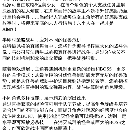
玩家可自由攻略5位美少女，在每个角色的个人支线任务里解
决她们的私人烦恼，在并肩而行的故事里不断提升好感度乃至
开启约会事件……当经纪人完成每位女主角所有的好感度支线
故事时，将迎来完满的六人行结局！六个人在一起才是
Alters！
半即时策略战斗，应对不同的怪兽危机
在特摄风格的直播舞台中，您将作为编导指挥巨大化的战斗偶
像，与公司算法所生成的拟真怪兽进行战斗，通过5位成员不
同的技能机制和您的出众策略，携手战胜强敌。
随着游戏进展，主角将遇到机制更复杂的怪物和BOSS，更多
样的关卡模式：从最单纯的讨伐怪兽到防御无穷无尽的怪兽攻
势，或是从怪兽的威胁中护送目标到达指定位置等。您的指挥
表现将影响直播时的观众弹幕内容、战斗结算时的角色评级。
不同角色多样技能，展示精彩的演出效果
通过直播获取的经验值可用于队伍养成，提高角色等级并培养
适合她们的不同技能方向，而提升角色对玩家的好感度也会给
战斗带来BUFF。使用技能消灭怪物后可以积攒SP，达到一定
水平即可释放必杀技——在消灭成群的怪兽或巨大的BOSS之
余，也可欣赏战斗画面的华丽演出。