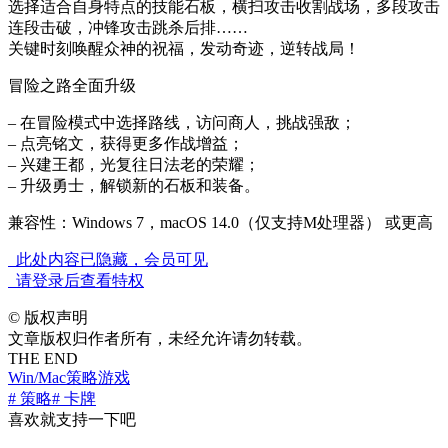
选择适合自身特点的技能石板，横扫攻击收割战场，多段攻击
连段击破，冲锋攻击跳杀后排……
关键时刻唤醒众神的祝福，发动奇迹，逆转战局！
冒险之路全面升级
– 在冒险模式中选择路线，访问商人，挑战强敌；
– 点亮铭文，获得更多作战增益；
– 兴建王都，光复往日法老的荣耀；
– 升级勇士，解锁新的石板和装备。
兼容性：Windows 7，macOS 14.0（仅支持M处理器） 或更高
此处内容已隐藏，会员可见
请登录后查看特权
©
版权声明
文章版权归作者所有，未经允许请勿转载。
THE END
Win/Mac
策略游戏
# 策略
# 卡牌
喜欢就支持一下吧