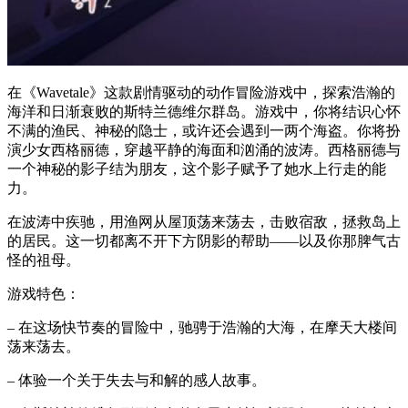
在《Wavetale》这款剧情驱动的动作冒险游戏中，探索浩瀚的
海洋和日渐衰败的斯特兰德维尔群岛。游戏中，你将结识心怀
不满的渔民、神秘的隐士，或许还会遇到一两个海盗。你将扮
演少女西格丽德，穿越平静的海面和汹涌的波涛。西格丽德与
一个神秘的影子结为朋友，这个影子赋予了她水上行走的能
力。
在波涛中疾驰，用渔网从屋顶荡来荡去，击败宿敌，拯救岛上
的居民。这一切都离不开下方阴影的帮助——以及你那脾气古
怪的祖母。
游戏特色：
– 在这场快节奏的冒险中，驰骋于浩瀚的大海，在摩天大楼间
荡来荡去。
– 体验一个关于失去与和解的感人故事。