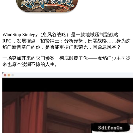
WindStop Strategy（息风谷战略）是一款地域压制型战略
RPG，发展据点，招贤纳士；分析形势，部署战略……身为虎
焰门新晋掌门的你，是否能重振门派荣光，问鼎息风谷？
一场突如其来的灭门惨案，彻底颠覆了你——虎焰门少主司徒
来也原本波澜不惊的人生。