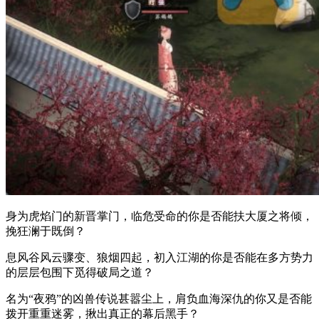
身为虎焰门的新晋掌门，临危受命的你是否能扶大厦之将倾，
挽狂澜于既倒？
息风谷风云骤变、狼烟四起，初入江湖的你是否能在多方势力
的层层包围下觅得破局之道？
名为“夜鸦”的凶兽传说甚嚣尘上，肩负血海深仇的你又是否能
拨开重重迷雾，揪出真正的幕后黑手？