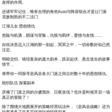
发挥的作用。
还请牢牢记住，唯有合理的角色Build与阵容组合才是让门派
克敌制胜的不二法门
江湖儿女 恩怨情仇
危险与机遇，阴谋与背叛，仇恨与羁绊，爱情与友情……
自你决意迈入江湖的那一刻起，冥冥之中，一切命数好似已然
注定。
明暗交织、错综复杂的庞大剧本，跌宕起伏、悬念迭生的故事
情节，
将带你一同探寻息风谷各大门派之间尘封数十年的恩怨情仇。
组织队伍 探索副本
厌倦了门派之间的尔虞我诈、日夜攻伐？也许是时候开启一场
真正的冒险了！
除了围绕大地图展开的策略经营玩法外，《息风谷战略》还为
玩家准备了许多可供游玩的特殊副本