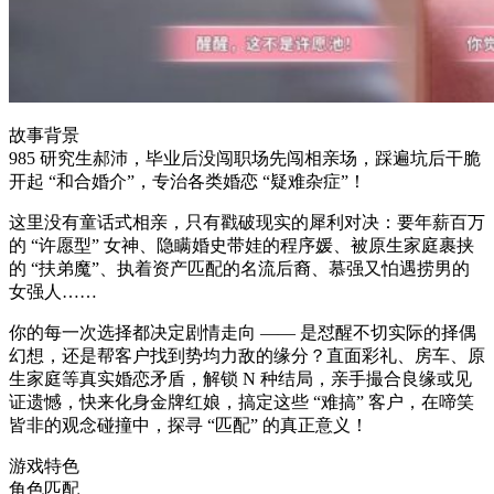
故事背景
985 研究生郝沛，毕业后没闯职场先闯相亲场，踩遍坑后干脆
开起 “和合婚介”，专治各类婚恋 “疑难杂症”！
这里没有童话式相亲，只有戳破现实的犀利对决：要年薪百万
的 “许愿型” 女神、隐瞒婚史带娃的程序媛、被原生家庭裹挟
的 “扶弟魔”、执着资产匹配的名流后裔、慕强又怕遇捞男的
女强人……
你的每一次选择都决定剧情走向 —— 是怼醒不切实际的择偶
幻想，还是帮客户找到势均力敌的缘分？直面彩礼、房车、原
生家庭等真实婚恋矛盾，解锁 N 种结局，亲手撮合良缘或见
证遗憾，快来化身金牌红娘，搞定这些 “难搞” 客户，在啼笑
皆非的观念碰撞中，探寻 “匹配” 的真正意义！
游戏特色
角色匹配