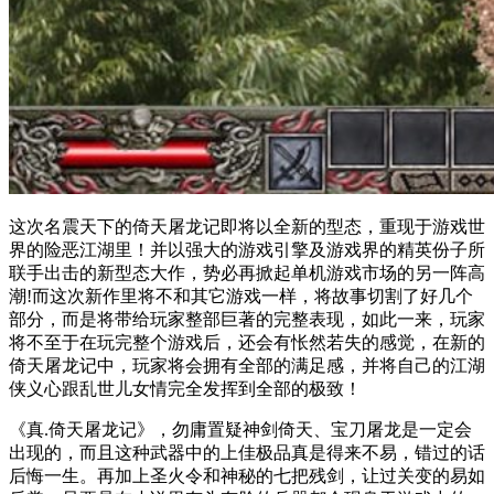
这次名震天下的倚天屠龙记即将以全新的型态，重现于游戏世
界的险恶江湖里！并以强大的游戏引擎及游戏界的精英份子所
联手出击的新型态大作，势必再掀起单机游戏市场的另一阵高
潮!而这次新作里将不和其它游戏一样，将故事切割了好几个
部分，而是将带给玩家整部巨著的完整表现，如此一来，玩家
将不至于在玩完整个游戏后，还会有怅然若失的感觉，在新的
倚天屠龙记中，玩家将会拥有全部的满足感，并将自己的江湖
侠义心跟乱世儿女情完全发挥到全部的极致！
《真.倚天屠龙记》，勿庸置疑神剑倚天、宝刀屠龙是一定会
出现的，而且这种武器中的上佳极品真是得来不易，错过的话
后悔一生。再加上圣火令和神秘的七把残剑，让过关变的易如