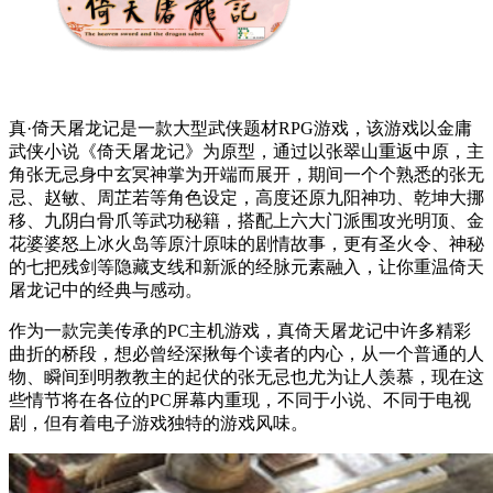
真·倚天屠龙记是一款大型武侠题材RPG游戏，该游戏以金庸
武侠小说《倚天屠龙记》为原型，通过以张翠山重返中原，主
角张无忌身中玄冥神掌为开端而展开，期间一个个熟悉的张无
忌、赵敏、周芷若等角色设定，高度还原九阳神功、乾坤大挪
移、九阴白骨爪等武功秘籍，搭配上六大门派围攻光明顶、金
花婆婆怒上冰火岛等原汁原味的剧情故事，更有圣火令、神秘
的七把残剑等隐藏支线和新派的经脉元素融入，让你重温倚天
屠龙记中的经典与感动。
作为一款完美传承的PC主机游戏，真倚天屠龙记中许多精彩
曲折的桥段，想必曾经深揪每个读者的内心，从一个普通的人
物、瞬间到明教教主的起伏的张无忌也尤为让人羡慕，现在这
些情节将在各位的PC屏幕内重现，不同于小说、不同于电视
剧，但有着电子游戏独特的游戏风味。